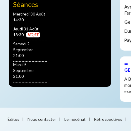
Séances
Av
Fer
Mercredi 30 Août
14:30
Ge
Jeudi 31 Août
Du
18:30
VO,ST
Pa
Samedi 2
Septembre
21:00
⇒ 
Mardi 5
GE
Septembre
21:00
A B
mon
exi
Éditos
|
Nous contacter
|
Le mécénat
|
Rétrospectives
|