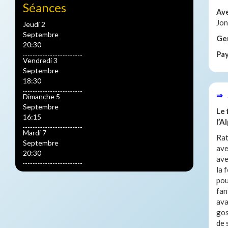
Séances
Av
Jon
Jeudi 2
Septembre
Ge
20:30
Pa
Vendredi 3
Septembre
18:30
⇒ 
Dimanche 5
Septembre
Le 
16:15
l’A
Mardi 7
Rat
Septembre
ave
20:30
ave
la 
pou
fan
ava
gos
de 