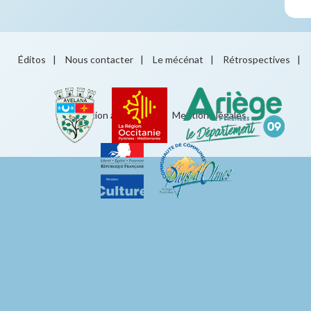
Éditos
|
Nous contacter
|
Le mécénat
|
Rétrospectives
|
Éducation artistique
|
Mentions légales