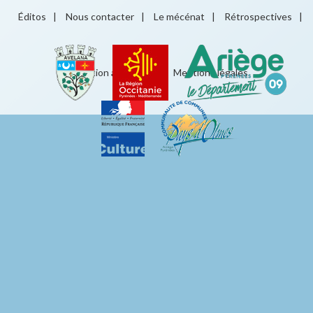
Éditos
|
Nous contacter
|
Le mécénat
|
Rétrospectives
|
Éducation artistique
|
Mentions légales