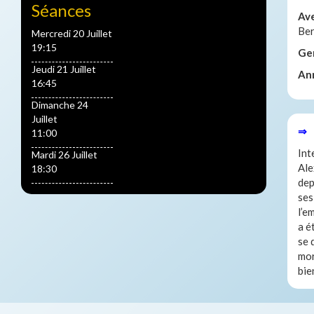
Séances
Av
Be
Mercredi 20 Juillet
19:15
Ge
Jeudi 21 Juillet
An
16:45
Dimanche 24
Juillet
⇒ 
11:00
Int
Mardi 26 Juillet
Ale
18:30
dep
ses
l’e
a é
se 
mor
bie